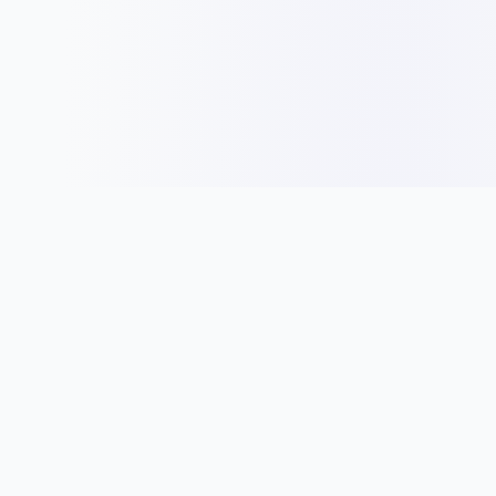
Panduan
Idea Nama
Jenis Entiti Perniagaan
Tips Nama Syarikat
Pendaftaran Syarikat
Nama Mengikut Industri
Peraturan & Syarat
Cara Pilih Nama
Bisnes
Direktori Syarikat
Permulaan Perniagaan
Direktori Syarikat SSM