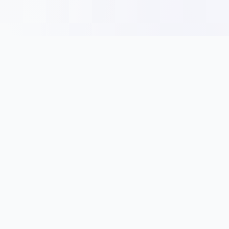
Panduan
Idea Nama
Jenis Entiti Perniagaan
Tips Nama Syarikat
Pendaftaran Syarikat
Nama Mengikut Industri
Peraturan & Syarat
Cara Pilih Nama
Bisnes
Direktori Syarikat
Permulaan Perniagaan
Direktori Syarikat SSM
Kewangan Syarikat
Multimedia & Digital
Undang-Undang
Pembuatan Elektronik
Runcit Makanan & Restoran