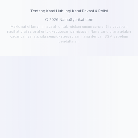
Tentang Kami
·
Hubungi Kami
·
Privasi & Polisi
© 2026 NamaSyarikat.com
Maklumat di laman ini adalah untuk rujukan umum sahaja. Sila dapatkan
nasihat profesional untuk keputusan perniagaan. Nama yang dijana adalah
cadangan sahaja, sila semak ketersediaan nama dengan SSM sebelum
pendaftaran.