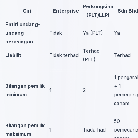
Perkongsian
Ciri
Enterprise
Sdn Bhd
(PLT/LLP)
Entiti undang-
undang
Tidak
Ya (PLT)
Ya
berasingan
Terhad
Liabiliti
Tidak terhad
Terhad
(PLT)
1 pengara
Bilangan pemilik
+ 1
1
2
minimum
pemegan
saham
50
Bilangan pemilik
1
Tiada had
pemegan
maksimum