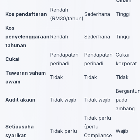
saham
Rendah
Kos pendaftaran
Sederhana
Tinggi
(RM30/tahun)
Kos
penyelenggaraan
Rendah
Sederhana
Tinggi
tahunan
Pendapatan
Pendapatan
Cukai
Cukai
peribadi
peribadi
korporat
Tawaran saham
Tidak
Tidak
Tidak
awam
Bergantu
Audit akaun
Tidak wajib
Tidak wajib
pada
ambang
Tidak perlu
Setiausaha
(perlu
Tidak perlu
Wajib
syarikat
Compliance