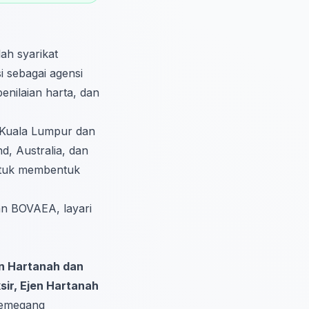
ah syarikat
i sebagai agensi
nilaian harta, dan
i Kuala Lumpur dan
d, Australia, dan
ntuk membentuk
an BOVAEA, layari
jen Hartanah dan
sir, Ejen Hartanah
 memegang