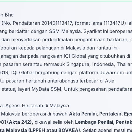
Sdn Bhd
 (No. Pendaftaran 201401113417, format lama 1113417U) ial
ang berdaftar dengan SSM Malaysia. Syarikat ini beroperas
r dan menyediakan perkhidmatan pengantaraan hartanah, pe
laburan kepada pelanggan di Malaysia dan rantau ini.
ebahagian daripada rangkaian IQI Global yang ditubuhkan d
 pasaran serantau termasuk Singapura, Indonesia, Thailan
019, IQI Global bergabung dengan platform Juwai.com u
atu pasaran hartanah antarabangsa terbesar di Asia.
status, layari
MyData SSM
. Untuk pengesahan pendaftar
a: Agensi Hartanah di Malaysia
i Malaysia beroperasi di bawah
Akta Penilai, Pentaksir, E
81 (Akta 242)
, dikawal selia oleh
Lembaga Penilai, Pentak
ta Malaysia (LPPEH atau BOVAEA)
. Setiap agensi mesti