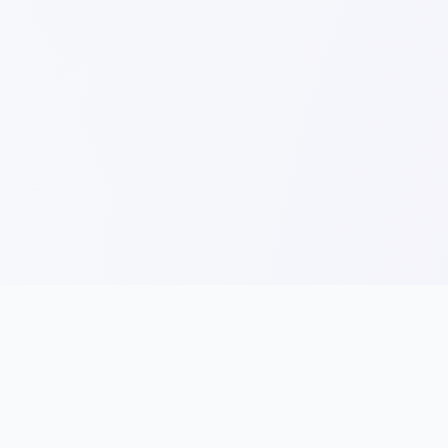
Idea Nama
Bisnes
Tips Nama Syarikat
Permulaan Perniagaan
Nama Mengikut Industri
Kewangan Syarikat