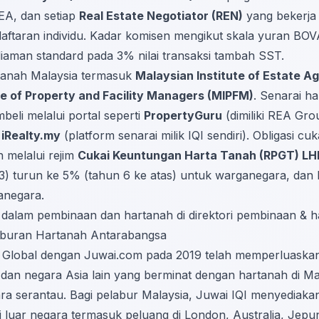
EA, dan setiap
Real Estate Negotiator (REN)
yang bekerja 
daftaran individu. Kadar komisen mengikut skala yuran BO
iaman standard pada 3% nilai transaksi tambah SST.
rtanah Malaysia termasuk
Malaysian Institute of Estate A
te of Property and Facility Managers (MIPFM)
. Senarai h
eli melalui portal seperti
PropertyGuru
(dimiliki REA Gro
n
iRealty.my
(platform senarai milik IQI sendiri). Obligasi cuk
 melalui rejim
Cukai Keuntungan Harta Tanah (RPGT) L
3) turun ke 5% (tahun 6 ke atas) untuk warganegara, dan k
anegara.
in dalam pembinaan dan hartanah di
direktori pembinaan & 
aburan Hartanah Antarabangsa
Global dengan Juwai.com pada 2019 telah memperluaskan
 dan negara Asia lain yang berminat dengan hartanah di Mal
ara serantau. Bagi pelabur Malaysia, Juwai IQI menyediak
 luar negara termasuk peluang di London, Australia, Jepu