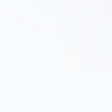
Panduan
Jenis Entiti Perniagaan
Pendaftaran Syarikat