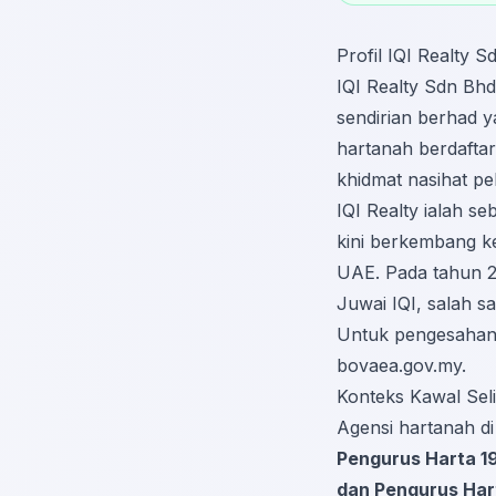
Profil IQI Realty 
IQI Realty Sdn Bhd
sendirian berhad y
hartanah berdafta
khidmat nasihat pe
IQI Realty ialah s
kini berkembang ke
UAE. Pada tahun 2
Juwai IQI, salah s
Untuk pengesahan 
bovaea.gov.my
.
Konteks Kawal Seli
Agensi hartanah d
Pengurus Harta 19
dan Pengurus Har