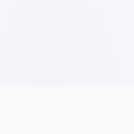
Direktori Syarikat
Direktori Syarikat SSM
Multimedia & Digital