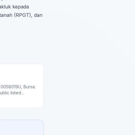
akluk kepada
 tanah (RPGT), dan
 0058019U, Bursa:
blic listed
rld Genting plus
ality assets in the