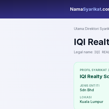
Nama
Syarikat
.c
Utama
/
Direktori Syari
IQI Real
Legal name:
IQI REA
PROFIL SYARIKAT 
IQI Realty S
JENIS ENTITI
Sdn Bhd
LOKASI
Kuala Lumpur