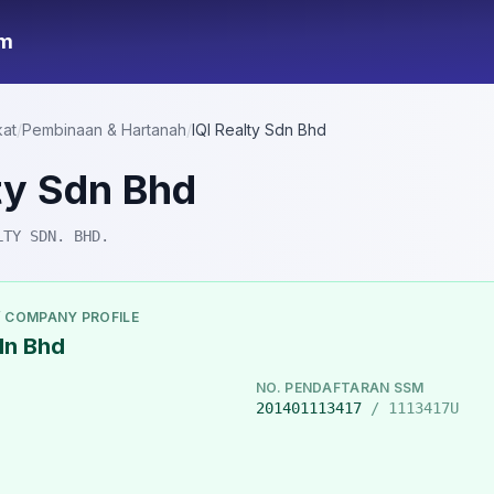
om
kat
/
Pembinaan & Hartanah
/
IQI Realty Sdn Bhd
ty Sdn Bhd
LTY SDN. BHD.
/ COMPANY PROFILE
dn Bhd
NO. PENDAFTARAN SSM
201401113417
/ 1113417U