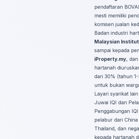
pendaftaran BOVA
mesti memiliki pen
komisen jualan ked
Badan industri ha
Malaysian Institu
sampai kepada pemb
iProperty.my
, da
hartanah diuruskan
dari 30% (tahun 1-
untuk bukan warg
Layari syarikat la
Juwai IQI dan Pel
Penggabungan IQI 
pelabur dari China
Thailand, dan neg
kepada hartanah di