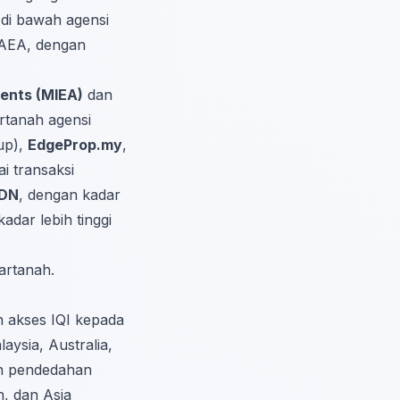
di bawah agensi
VAEA, dengan
gents (MIEA)
dan
artanah agensi
up),
EdgeProp.my
,
ai transaksi
HDN
, dengan kadar
adar lebih tinggi
hartanah
.
 akses IQI kepada
aysia, Australia,
an pendedahan
n, dan Asia