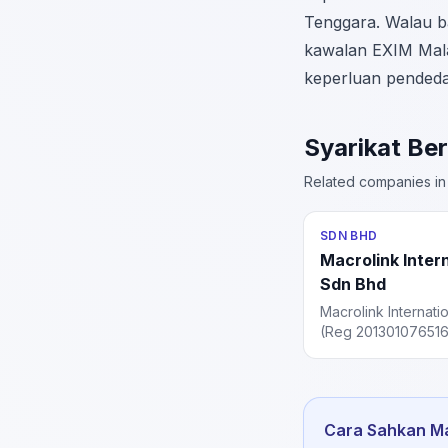
Tenggara. Walau b
kawalan EXIM Mala
keperluan pendeda
Syarikat Be
Related companies in 
SDN BHD
Macrolink Inter
Sdn Bhd
Macrolink Internat
(Reg 201301076516)
Macrolink Group, 
involved in proper
investment, includi
Malaysia region.
Cara Sahkan Ma