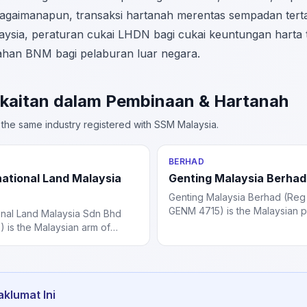
agaimanapun, transaksi hartanah merentas sempadan tert
ysia, peraturan cukai LHDN bagi cukai keuntungan harta
han BNM bagi pelaburan luar negara.
rkaitan dalam Pembinaan & Hartanah
the same industry registered with SSM Malaysia.
BERHAD
national Land Malaysia
Genting Malaysia Berhad
Genting Malaysia Berhad (Reg
GENM 4715) is the Malaysian pu
ional Land Malaysia Sdn Bhd
company operating Resorts Wo
 is the Malaysian arm of
international gaming and hospit
a Chinese conglomerate
US, UK, Bahamas, and Egypt.
ty development and
ng projects in the Iskandar
klumat Ini