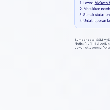
Lawati
MyData
Masukkan nomb
Semak status ent
Untuk laporan k
Sumber data:
SSM MyDat
Notis:
Profil ini disedia
bawah Akta Agensi Pelap