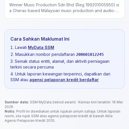
Winner Music Production Sdn Bhd (Reg 199201005950) is
a Cheras-based Malaysian music production and audio-
video distribution company. Incorporated in 1992, the
label has released Malaysian pop and Chinese-language
music titles.
Cara Sahkan Maklumat Ini
Lawati
MyData SSM
Masukkan nombor pendaftaran
200601012245
Semak status entiti, alamat, dan aktiviti perniagaan
terkini secara percuma
Untuk laporan kewangan terperinci, dapatkan dari
SSM atau
agensi pelaporan kredit berdaftar
Sumber data:
SSM MyData (rekod awam) · Kemas kini terakhir: 16 Mei
2026
Notis:
Profil ini disediakan untuk rujukan umum sahaja. Untuk laporan
rasmi, sila rujuk SSM atau agensi pelaporan kredit di bawah Akta
Agensi Pelaporan Kredit 2010.