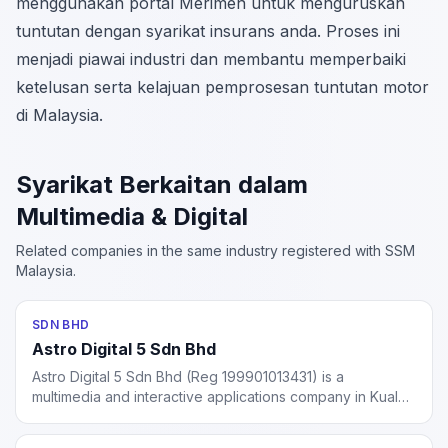
menggunakan portal Merimen untuk menguruskan
tuntutan dengan syarikat insurans anda. Proses ini
menjadi piawai industri dan membantu memperbaiki
ketelusan serta kelajuan pemprosesan tuntutan motor
di Malaysia.
Syarikat Berkaitan dalam
Multimedia & Digital
Related companies in the same industry registered with SSM
Malaysia.
SDN BHD
Astro Digital 5 Sdn Bhd
Astro Digital 5 Sdn Bhd (Reg 199901013431) is a
multimedia and interactive applications company in Kuala
Lumpur, incorporated in 1999 under SSM. Subsidiary of
Astro All Asia Networks group.