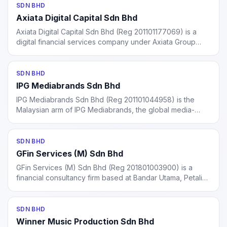
SDN BHD
Axiata Digital Capital Sdn Bhd
Axiata Digital Capital Sdn Bhd (Reg 201101177069) is a
digital financial services company under Axiata Group
Berhad, providing microlending and fintech solutions in
Malaysia. Operates the Boost Credit brand.
SDN BHD
IPG Mediabrands Sdn Bhd
IPG Mediabrands Sdn Bhd (Reg 201101044958) is the
Malaysian arm of IPG Mediabrands, the global media-
buying and marketing services network of Interpublic
Group (NYSE: IPG). Operates Initiative, UM, Mediahub, and
Reprise agencies in Malaysia.
SDN BHD
GFin Services (M) Sdn Bhd
GFin Services (M) Sdn Bhd (Reg 201801003900) is a
financial consultancy firm based at Bandar Utama, Petaling
Jaya. Operates in other financial investment activities
under MSIC code 66190.
SDN BHD
Winner Music Production Sdn Bhd