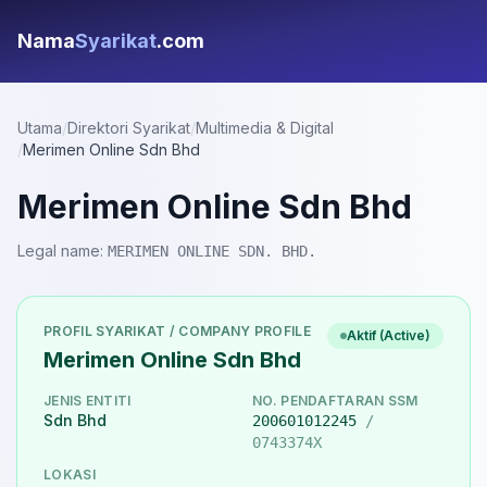
Nama
Syarikat
.com
Utama
/
Direktori Syarikat
/
Multimedia & Digital
/
Merimen Online Sdn Bhd
Merimen Online Sdn Bhd
Legal name:
MERIMEN ONLINE SDN. BHD.
PROFIL SYARIKAT / COMPANY PROFILE
Aktif (Active)
Merimen Online Sdn Bhd
JENIS ENTITI
NO. PENDAFTARAN SSM
Sdn Bhd
200601012245
/
0743374X
LOKASI