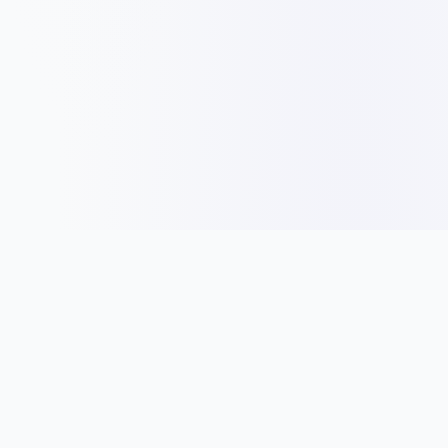
Panduan
Idea Nama
Jenis Entiti Perniagaan
Tips Nama Syarikat
Pendaftaran Syarikat
Nama Mengikut Industri
Peraturan & Syarat
Cara Pilih Nama
Bisnes
Direktori Syarikat