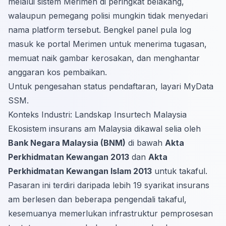
melalui sistem Merimen di peringkat belakang,
walaupun pemegang polisi mungkin tidak menyedari
nama platform tersebut. Bengkel panel pula log
masuk ke portal Merimen untuk menerima tugasan,
memuat naik gambar kerosakan, dan menghantar
anggaran kos pembaikan.
Untuk pengesahan status pendaftaran, layari
MyData
SSM
.
Konteks Industri: Landskap Insurtech Malaysia
Ekosistem insurans am Malaysia dikawal selia oleh
Bank Negara Malaysia (BNM)
di bawah
Akta
Perkhidmatan Kewangan 2013
dan
Akta
Perkhidmatan Kewangan Islam 2013
untuk takaful.
Pasaran ini terdiri daripada lebih 19 syarikat insurans
am berlesen dan beberapa pengendali takaful,
kesemuanya memerlukan infrastruktur pemprosesan