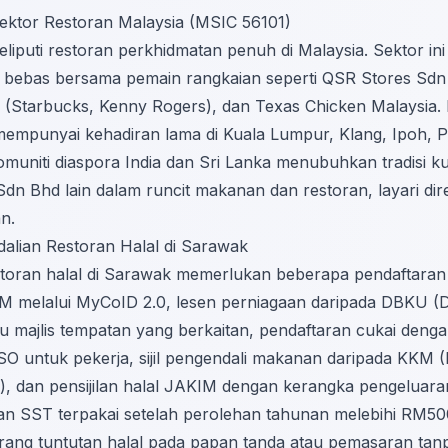
Sektor Restoran Malaysia (MSIC 56101)
iputi restoran perkhidmatan penuh di Malaysia. Sektor in
 bebas bersama pemain rangkaian seperti QSR Stores Sdn
d (Starbucks, Kenny Rogers), dan Texas Chicken Malaysia.
mempunyai kehadiran lama di Kuala Lumpur, Klang, Ipoh, P
muniti diaspora India dan Sri Lanka menubuhkan tradisi kul
dn Bhd lain dalam runcit makanan dan restoran, layari
dir
an
.
alian Restoran Halal di Sarawak
toran halal di Sarawak memerlukan beberapa pendaftaran s
M melalui
MyCoID 2.0
, lesen perniagaan daripada DBKU 
au majlis tempatan yang berkaitan, pendaftaran cukai de
untuk pekerja, sijil pengendali makanan daripada KKM 
a), dan pensijilan halal JAKIM dengan kerangka pengeluar
ran SST terpakai setelah perolehan tahunan melebihi RM50
ng tuntutan halal pada papan tanda atau pemasaran tanpa