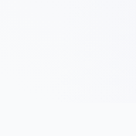
Panduan
Jenis Entiti Perniagaan