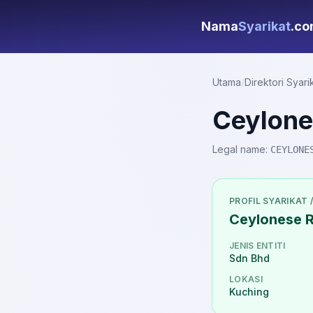
Nama
Syarikat
.c
Utama
/
Direktori Syari
Ceylone
Legal name:
CEYLONE
PROFIL SYARIKAT 
Ceylonese R
JENIS ENTITI
Sdn Bhd
LOKASI
Kuching