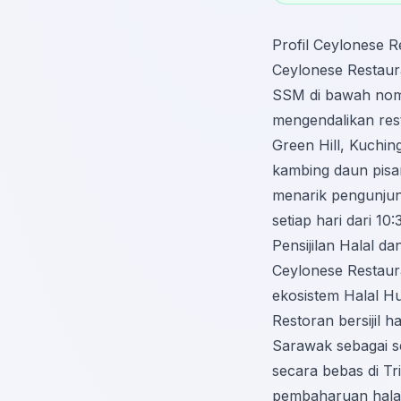
Profil Ceylonese 
Ceylonese Restaura
SSM di bawah nomb
mengendalikan rest
Green Hill, Kuchin
kambing daun pisan
menarik pengunjun
setiap hari dari 1
Pensijilan Halal 
Ceylonese Restaur
ekosistem Halal H
Restoran bersijil 
Sarawak sebagai se
secara bebas di
Tr
pembaharuan halal