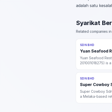
adalah satu kesala
Syarikat Be
Related companies in 
SDN BHD
Yuan Seafood R
Yuan Seafood Rest
201001018275) is a
Cheras, Kuala Lump
for seafood, pork 
private dining room
SDN BHD
Super Cowboy 
Super Cowboy Sdn
a Melaka-based ret
incorporated in 200
with sister entitie
Trading Sdn Bhd a