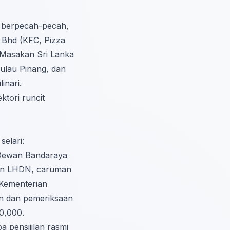
i berpecah-pecah,
 Bhd (KFC, Pizza
 Masakan Sri Lanka
ulau Pinang, dan
inari.
ektori runcit
elari:
(Dewan Bandaraya
ngan LHDN, caruman
(Kementerian
an dan pemeriksaan
0,000.
 pensijilan rasmi