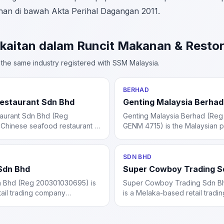
han di bawah Akta Perihal Dagangan 2011.
rkaitan dalam Runcit Makanan & Resto
the same industry registered with SSM Malaysia.
BERHAD
estaurant Sdn Bhd
Genting Malaysia Berhad
aurant Sdn Bhd (Reg
Genting Malaysia Berhad (Reg
 Chinese seafood restaurant in
GENM 4715) is the Malaysian pu
ur. Incorporated 2010. Known
company operating Resorts Wo
dishes, char siew, and karaoke
international gaming and hospit
s.
US, UK, Bahamas, and Egypt.
SDN BHD
Sdn Bhd
Super Cowboy Trading S
 Bhd (Reg 200301030695) is
Super Cowboy Trading Sdn B
ail trading company
is a Melaka-based retail trading
3. Operates in general retail
company to Super Cowboy Sdn
s including Super Cowboy
general merchandise trading 
nd Super Cowboy Enterprise