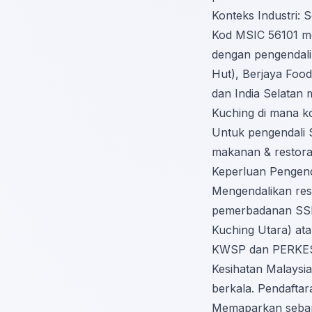
Konteks Industri: 
Kod MSIC 56101 mel
dengan pengendali
Hut), Berjaya Foo
dan India Selatan 
Kuching di mana ko
Untuk pengendali S
makanan & restor
Keperluan Pengend
Mengendalikan res
pemerbadanan SS
Kuching Utara) at
KWSP dan PERKESO 
Kesihatan Malaysi
berkala. Pendafta
Memaparkan sebara