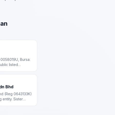
ran
 0058019U, Bursa:
blic listed
rld Genting plus
ality assets in the
dn Bhd
hd (Reg 0643133K)
 entity. Sister
 Bhd, operating in
and wholesale.