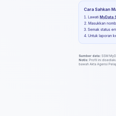
Sdn Bhd.
Cara Sahkan Ma
Lawati
MyData
Masukkan nomb
Semak status ent
Untuk laporan k
Sumber data:
SSM MyDat
Notis:
Profil ini disedia
bawah Akta Agensi Pelap