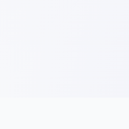
Idea Nama
Bisnes
Tips Nama Syarikat
Permulaan Perniagaan