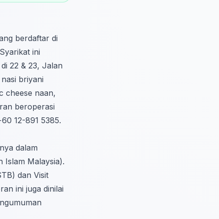
ang berdaftar di
arikat ini
di 22 & 23, Jalan
nasi briyani
ic cheese naan,
ran beroperasi
 +60 12-891 5385.
nnya dalam
 Islam Malaysia).
TB) dan Visit
 ini juga dinilai
pengumuman