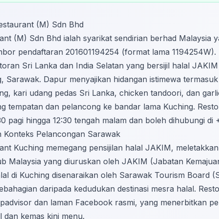
Restaurant (M) Sdn Bhd
nt (M) Sdn Bhd ialah syarikat sendirian berhad Malaysia y
or pendaftaran 201601194254 (format lama 1194254W). Sy
oran Sri Lanka dan India Selatan yang bersijil halal JAKIM 
g, Sarawak. Dapur menyajikan hidangan istimewa termasuk 
g, kari udang pedas Sri Lanka, chicken tandoori, dan garl
g tempatan dan pelancong ke bandar lama Kuching. Resto
0:30 pagi hingga 12:30 tengah malam dan boleh dihubungi di
dan Konteks Pelancongan Sarawak
ant Kuching memegang pensijilan halal JAKIM, meletakka
ub Malaysia yang diuruskan oleh JAKIM (Jabatan Kemajuan
halal di Kuching disenaraikan oleh Sarawak Tourism Board (S
bahagian daripada kedudukan destinasi mesra halal. Restoran
ipadvisor
dan
laman Facebook rasmi
, yang menerbitkan 
 dan kemas kini menu.