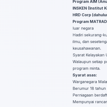
Program AIM (Ama
INSKEN (Institut
HRD Corp (dahulu
Program MATRAD
luar negara
Hadiri sekurang-
ilmu, dan seseten
keusahawanan.
Syarat Kelayakan
Walaupun setiap p
program minta.
Syarat asas:
Warganegara Mala
Berumur 18 tahun 
Perniagaan berdaft
Mempunyai rancang