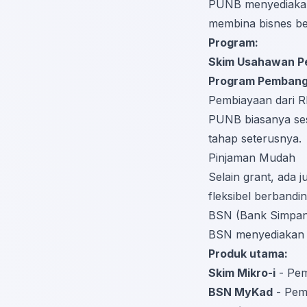
PUNB menyediakan
membina bisnes be
Program:
Skim Usahawan P
Program Pembang
Pembiayaan dari R
PUNB biasanya ses
tahap seterusnya.
Pinjaman Mudah
Selain grant, ada 
fleksibel berbandi
BSN (Bank Simpan
BSN menyediakan 
Produk utama:
Skim Mikro-i
- Pem
BSN MyKad
- Pemb