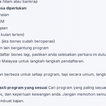
i hitam atau bankrap
sa diperlukan:
nalan
SSM
gaan
bulan terkini)
(jika bisnes sudah beroperasi)
 lain bergantung program
aftar bisnes lagi, pastikan anda selesaikan perkara ini du
i Malaysia
untuk langkah-langkah pendaftaran.
 berbeza untuk setiap program, tapi secara umum, lang
asti program yang sesuai
Cari program yang paling sesuai
snes, dan keperluan kewangan anda. Jangan memohon sem
mbuat kajian.