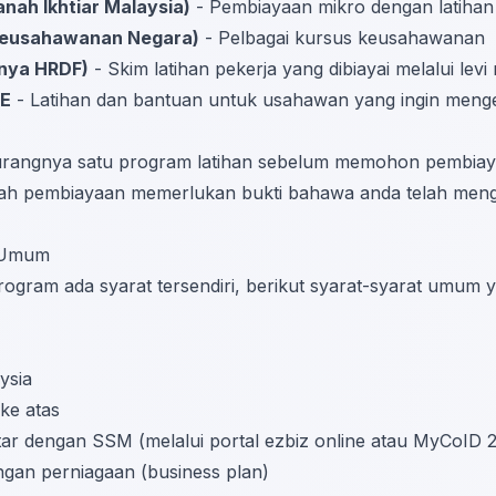
nah Ikhtiar Malaysia)
- Pembiayaan mikro dengan latihan
 Keusahawanan Negara)
- Pelbagai kursus keusahawanan
nya HRDF)
- Skim latihan pekerja yang dibiayai melalui levi
E
- Latihan dan bantuan untuk usahawan yang ingin meng
kurangnya satu program latihan sebelum memohon pembia
gah pembiayaan memerlukan bukti bahawa anda telah mengh
 Umum
rogram ada syarat tersendiri, berikut syarat-syarat umum
ysia
ke atas
ar dengan SSM (melalui portal ezbiz online atau MyCoID 2
an perniagaan (business plan)