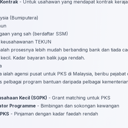
Kontrak
- Untuk usahawan yang mendapat kontrak keraj
sia (Bumiputera)
hun
gaan yang sah (berdaftar SSM)
s keusahawanan TEKUN
alah prosesnya lebih mudah berbanding bank dan tiada ca
kecil. Kadar bayaran balik juga rendah.
a
ialah agensi pusat untuk PKS di Malaysia, beribu pejabat 
 pelbagai program bantuan daripada pelbagai kementerian
usahaan Kecil (SGPK)
- Grant matching untuk PKS
ator Programme
- Bimbingan dan sokongan kewangan
 PKS
- Pinjaman dengan kadar faedah rendah