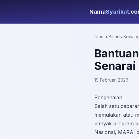
Nama
Syarikat
.c
Utama
/
Bisnes
/
Kewang
Bantuan
Senarai 
19 Februari 2026
Pengenalan
Salah satu cabara
memulakan atau me
banyak program b
Nasional, MARA, d