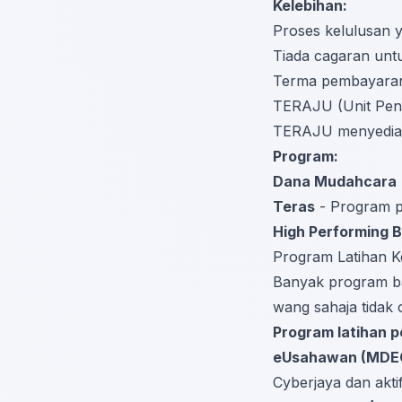
Kelebihan:
Proses kelulusan 
Tiada cagaran untu
Terma pembayaran 
TERAJU (Unit Pen
TERAJU menyediaka
Program:
Dana Mudahcara
Teras
- Program 
High Performing 
Program Latihan 
Banyak program ba
wang sahaja tidak
Program latihan p
eUsahawan (MDE
Cyberjaya dan akti