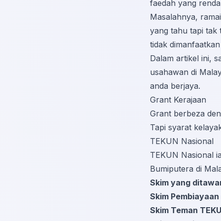
faedah yang renda
Masalahnya, ramai
yang tahu tapi ta
tidak dimanfaatka
Dalam artikel ini
usahawan di Malay
anda berjaya.
Grant Kerajaan
Grant berbeza deng
Tapi syarat kelayak
TEKUN Nasional
TEKUN Nasional ia
Bumiputera di Mala
Skim yang ditawa
Skim Pembiayaan
Skim Teman TEK