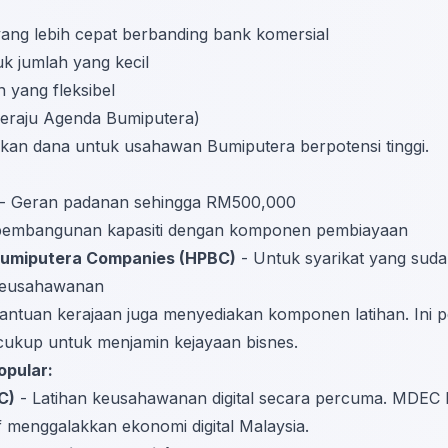
yang lebih cepat berbanding bank komersial
k jumlah yang kecil
yang fleksibel
eraju Agenda Bumiputera)
n dana untuk usahawan Bumiputera berpotensi tinggi.
- Geran padanan sehingga RM500,000
pembangunan kapasiti dengan komponen pembiayaan
Bumiputera Companies (HPBC)
- Untuk syarikat yang suda
Keusahawanan
ntuan kerajaan juga menyediakan komponen latihan. Ini p
 cukup untuk menjamin kejayaan bisnes.
opular:
C)
- Latihan keusahawanan digital secara percuma. MDEC b
f menggalakkan ekonomi digital Malaysia.