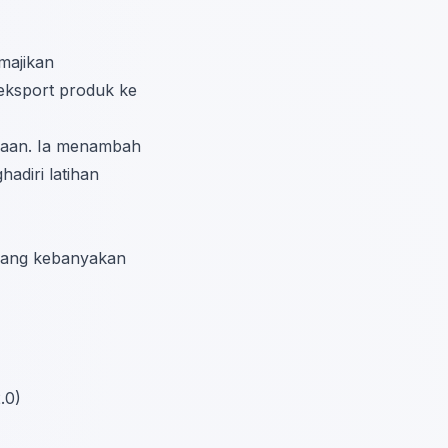
 majikan
eksport produk ke
yaan. Ia menambah
adiri latihan
 yang kebanyakan
.0)