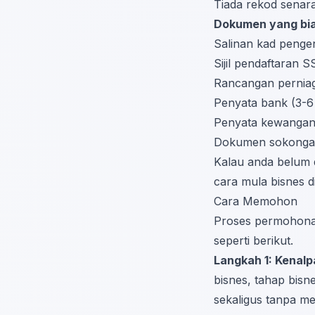
Tiada rekod senara
Dokumen yang bia
Salinan kad penge
Sijil pendaftaran 
Rancangan pernia
Penyata bank (3-6 
Penyata kewangan 
Dokumen sokongan
Kalau anda belum d
cara mula bisnes d
Cara Memohon
Proses permohonan
seperti berikut.
Langkah 1: Kenalp
bisnes, tahap bi
sekaligus tanpa me