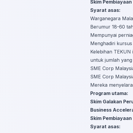
Skim Pembiayaan 
Syarat asas:
Warganegara Malay
Berumur 18-60 ta
Mempunyai pernia
Menghadiri kursu
Kelebihan TEKUN i
untuk jumlah yang 
SME Corp Malaysi
SME Corp Malaysia 
Mereka menyelaras
Program utama:
Skim Galakan Per
Business Acceler
Skim Pembiayaan
Syarat asas: