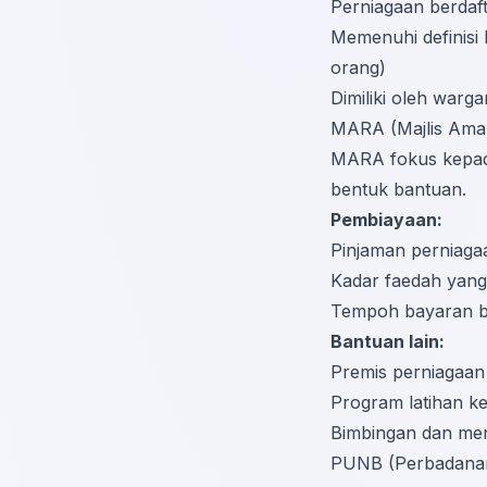
Perniagaan berdaft
Memenuhi definisi 
orang)
Dimiliki oleh war
MARA (Majlis Ama
MARA fokus kepad
bentuk bantuan.
Pembiayaan:
Pinjaman perniag
Kadar faedah yang
Tempoh bayaran ba
Bantuan lain:
Premis perniagaan
Program latihan 
Bimbingan dan men
PUNB (Perbadanan