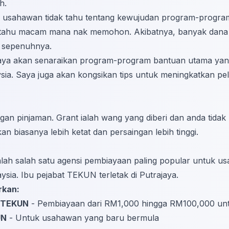
h.
 usahawan tidak tahu tentang kewujudan program-program 
k tahu macam mana nak memohon. Akibatnya, banyak dana 
n sepenuhnya.
, saya akan senaraikan program-program bantuan utama ya
sia. Saya juga akan kongsikan tips untuk meningkatkan 
an pinjaman. Grant ialah wang yang diberi dan anda tidak p
an biasanya lebih ketat dan persaingan lebih tinggi.
lah salah satu agensi pembiayaan paling popular untuk u
ysia. Ibu pejabat TEKUN terletak di Putrajaya.
rkan:
 TEKUN
- Pembiayaan dari RM1,000 hingga RM100,000 unt
UN
- Untuk usahawan yang baru bermula